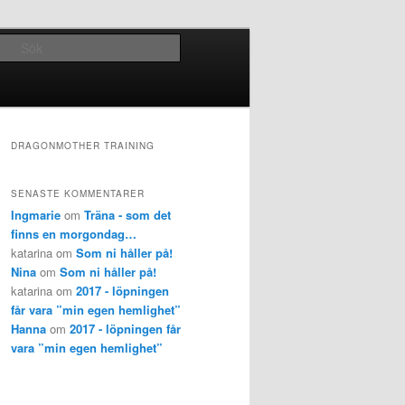
Sök
DRAGONMOTHER TRAINING
SENASTE KOMMENTARER
Ingmarie
om
Träna - som det
finns en morgondag…
katarina om
Som ni håller på!
Nina
om
Som ni håller på!
katarina om
2017 - löpningen
får vara ”min egen hemlighet”
Hanna
om
2017 - löpningen får
vara ”min egen hemlighet”