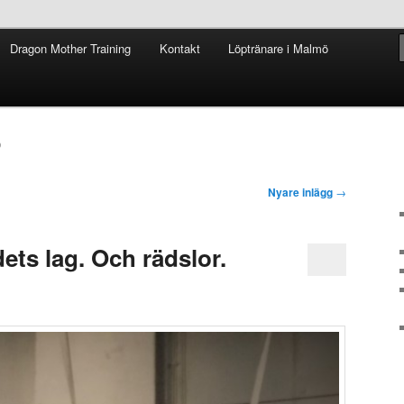
 utgångspunkt
Dragon Mother Training
Kontakt
Löptränare i Malmö
l
 Training
D
Nyare inlägg
→
ets lag. Och rädslor.