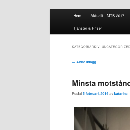
Huvudmeny
Personlig träning med dig som
Hem
Aktuellt - MTB 2017
Hoppa till huvudinnehåll
Hoppa till sekundärt innehål
Dragonmother
Tjänster & Priser
KATEGORIARKIV:
UNCATEGORIZE
Inläggsnavigering
←
Äldre inlägg
Minsta motstånd
Postat
5 februari, 2016
av
katarina